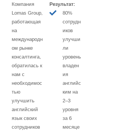
Компания
Результат:
Lomas Group,
80%
работающая
сотрудн
на
иков
международн
улучши
ом рынке
ли
консалтинга,
уровень
обратилась к
владен
нам с
ия
необходимос
английс
тью
ким на
улучшить
2–3
английский
уровня
язык своих
за 6
сотрудников
месяце